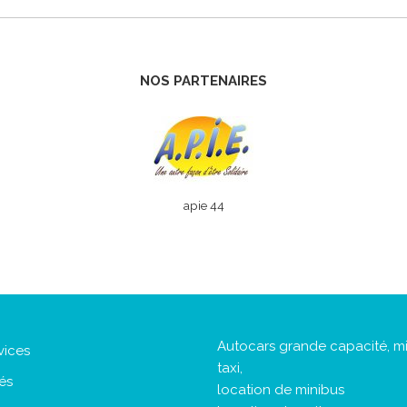
NOS PARTENAIRES
apie 44
Autocars grande capacité, mi
vices
taxi,
tés
location de minibus